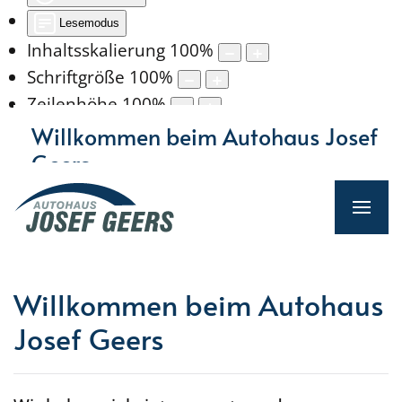
Lesemodus
Inhaltsskalierung
100
%
Schriftgröße
100
%
Zeilenhöhe
100
%
Buchstabenabstand
100
%
Willkommen beim Autohaus Josef
Geers
05932 72080
(auch
WhatsApp)
Willkommen beim Autohaus
Josef Geers